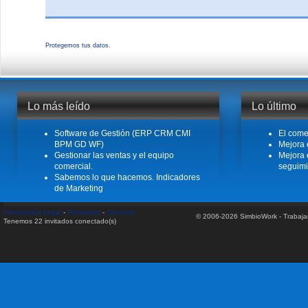
Protegemos tus datos.
Lo más leído
Lo último
Software de Gestión (ERP CRM CMI
El come
BPM GD WF)
Mejora 
Gestionar las ventas y el equipo
Mejora 
comercial.
seguimi
Sabemos lo que hacemos. Indicadores
de Marketing
Información Legal
-
Privacidad
-
Contacto
© 2006-2026 SimbioWork - Trabaj
Tenemos 22 invitados conectado(s)