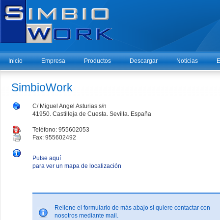
Inicio
Empresa
Productos
Descargar
Noticias
E
SimbioWork
C/ Miguel Angel Asturias s/n
41950. Castilleja de Cuesta. Sevilla. España
Teléfono: 955602053
Fax: 955602492
Pulse aquí
para ver un mapa de localización
Rellene el formulario de más abajo si quiere contactar con
nosotros mediante mail.