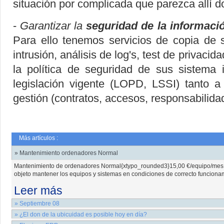
situación por complicada que parezca allí d
-
Garantizar la
seguridad de la informaci
Para ello tenemos servicios de copia de 
intrusión, análisis de log's, test de privaci
la política de seguridad de sus sistema 
legislación vigente (LOPD, LSSI) tanto a
gestión (contratos, accesos, responsabilidad
Más artículos :
» Mantenimiento ordenadores Normal
Mantenimiento de ordenadores Normal{xtypo_rounded3}15,00 €/equipo/mes + 
objeto mantener los equipos y sistemas en condiciones de correcto funcionam
Leer más
» Septiembre 08
SERVICIO TECNICO{xtypo_code}Pulsa en las distintas opciones para ampliar
» ¿El don de la ubicuidad es posible hoy en día?
llamo para solucionar alguna duda o problema informático?.}Las empresas c