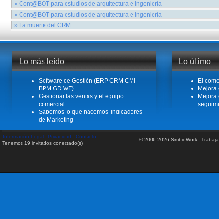
Actualización de Cont@BOT para solucionar el cambio del IVA Tras el cambio 
» Cont@BOT para estudios de arquitectura e ingeniería
cuya aplicación es efectiva desde el 01/07/2010, hemos creado un gabinete d
Cont@BOT Estudio Hemos pasado por las oficinas de un cliente para hacer
» Cont@BOT para estudios de arquitectura e ingeniería
obtener la primera impresión del sistema que hemos configurado para ello
Leer más
Cont@BOT Estudio Bueno, en nuestra segunda implantación para una empre
» La muerte del CRM
nuevamente que nuestro software de gestión y contabilidad para este tipo de
Leer más
Hace algunos años uno de los grandes creadores del concepto de CRM dijo
tiene que ser así?.....ResumenEl desastre de una implantación de CRM. ¿Cóm
Leer más
Leer más
Lo más leído
Lo último
Software de Gestión (ERP CRM CMI
El come
BPM GD WF)
Mejora 
Gestionar las ventas y el equipo
Mejora 
comercial.
seguimi
Sabemos lo que hacemos. Indicadores
de Marketing
Información Legal
-
Privacidad
-
Contacto
© 2006-2026 SimbioWork - Trabaj
Tenemos 19 invitados conectado(s)