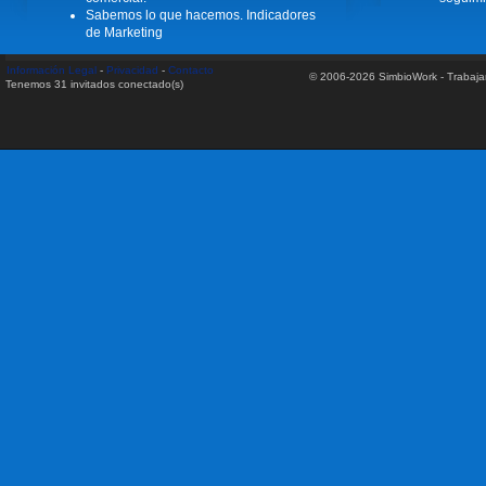
Sabemos lo que hacemos. Indicadores
de Marketing
Información Legal
-
Privacidad
-
Contacto
© 2006-2026 SimbioWork - Trabaj
Tenemos 31 invitados conectado(s)