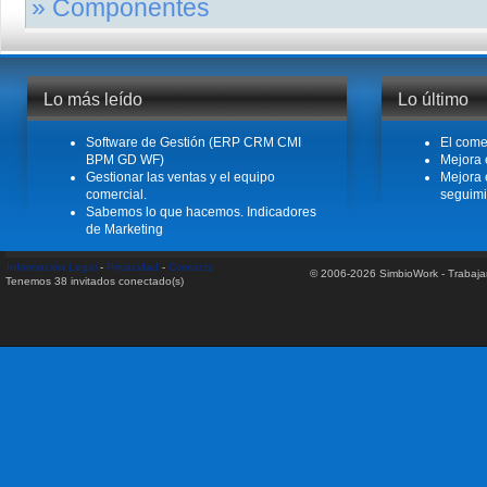
» Componentes
gestión de nuestra empresa.Resumen- Buscar clientes o atraer clientes. - Ind
Leer más
El sistema de información Cont@BOT® 2.0 está formado por varios component
necesidades de su empresa. Nuestro exclusivo sistema de implantación de 
Leer más
Lo más leído
Lo último
Software de Gestión (ERP CRM CMI
El come
BPM GD WF)
Mejora 
Gestionar las ventas y el equipo
Mejora 
comercial.
seguimi
Sabemos lo que hacemos. Indicadores
de Marketing
Información Legal
-
Privacidad
-
Contacto
© 2006-2026 SimbioWork - Trabaj
Tenemos 38 invitados conectado(s)