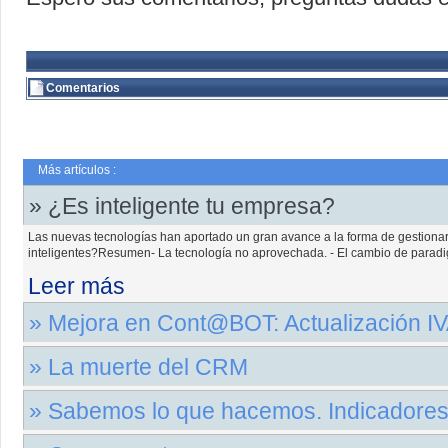
Comentarios
Más artículos :
» ¿Es inteligente tu empresa?
Las nuevas tecnologías han aportado un gran avance a la forma de gestion
inteligentes?Resumen- La tecnología no aprovechada. - El cambio de paradig
Leer más
» Mejora en Cont@BOT: Actualización I
Actualización Cont@BOT Nueva actualización de Cont@BOT para la adaptació
» La muerte del CRM
Leer más
Hace algunos años uno de los grandes creadores del concepto de CRM dijo
» Sabemos lo que hacemos. Indicadores
tiene que ser así?.....ResumenEl desastre de una implantación de CRM. ¿Cóm
Leer más
Procesos Operativos: Marketing.Los indicadores nos muestran el resultado de 