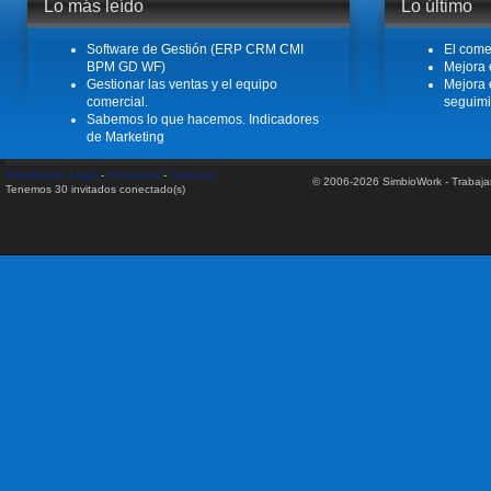
Leer más
Lo más leído
Lo último
Software de Gestión (ERP CRM CMI
El come
BPM GD WF)
Mejora 
Gestionar las ventas y el equipo
Mejora 
comercial.
seguimi
Sabemos lo que hacemos. Indicadores
de Marketing
Información Legal
-
Privacidad
-
Contacto
© 2006-2026 SimbioWork - Trabaj
Tenemos 30 invitados conectado(s)