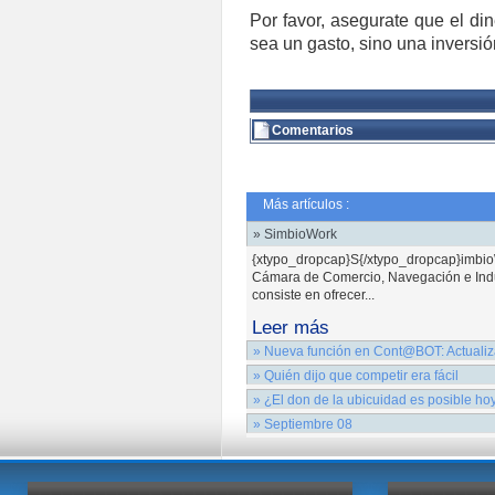
Por favor, asegurate que el d
sea un gasto, sino una inversió
Comentarios
Más artículos :
» SimbioWork
{xtypo_dropcap}S{/xtypo_dropcap}imbioW
Cámara de Comercio, Navegación e Indus
consiste en ofrecer...
Leer más
» Nueva función en Cont@BOT: Actualiza
Nueva función en Cont@BOT: Actualizar 
» Quién dijo que competir era fácil
demandada por varios de nuestros cliente
A veces no ganamos mercado. Otras vec
» ¿El don de la ubicuidad es posible ho
Cont@BOT a Microsoft Outlook.
mercado. ¿Qué hace la competencia para
En un mundo en el que cada día dispone
» Septiembre 08
mercado?...ResumenAspectos clave de l
Leer más
maravilloso el poder realizar tareas en v
SERVICIO TECNICO{xtypo_code}Pulsa en l
posible que...
Leer más
{/xtypo_code}{slide=Problema: ¿A quién
informático?.}Las empresas cuando tien
Leer más