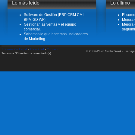
Lo más leído
Lo último
Leer más
Software de Gestión (ERP CRM CMI
El come
BPM GD WF)
Mejora 
Gestionar las ventas y el equipo
Mejora 
comercial.
seguimi
Sabemos lo que hacemos. Indicadores
de Marketing
Información Legal
-
Privacidad
-
Contacto
© 2006-2026 SimbioWork - Trabaj
Tenemos 33 invitados conectado(s)