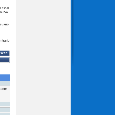
 fiscal
de IVA
usuario
ntrario
scar
btener