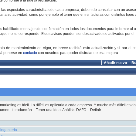
e conforme a la nueva legislación.
 las especiales características de cada empresa, deben de consultar con un asesor
 a su actividad, como por ejemplo el tener que emitir facturas con distintos tipos 
os habilitado mensajes de confirmación en todos los documentos para informar al 
VA que no se corresponde. Estos avisos pueden ser desactivados o activados por el
o de mantenimiento en vigor, en breve recibirá esta actualización y si por el co
rá ponerse en
contacto
con nosotros para poder disfrutar de esta mejora.
Añadir nuevo
Bu
arketing es fácil. Lo difícil es aplicarla a cada empresa. Y mucho más difícil es o
en- Introducción. - Tener una idea. Análisis DAFO. - Definir...
ocio y tiempo libre, o por lo menos lo hemos intentado. ¿No hapensado en ningún
ingeniería
amos que sí. ¿Lo conseguirá?. Pensamos que...