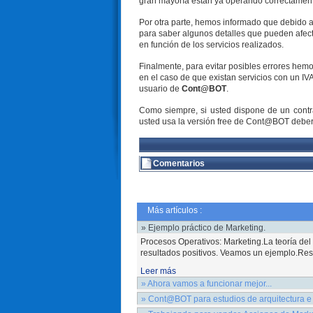
gran mayoría están ya operando correctament
Por otra parte, hemos informado que debido a
para saber algunos detalles que pueden afectar
en función de los servicios realizados.
Finalmente, para evitar posibles errores hem
en el caso de que existan servicios con un I
usuario de
Cont@BOT
.
Como siempre, si usted dispone de un contrat
usted usa la versión free de Cont@BOT debe
Comentarios
Más artículos :
» Ejemplo práctico de Marketing.
Procesos Operativos: Marketing.La teoría del m
resultados positivos. Veamos un ejemplo.Resum
Leer más
» Ahora vamos a funcionar mejor...
Hemos vuelto del verano, tiempodedicado al 
» Cont@BOT para estudios de arquitectura e 
momento en cómo mejorar su empresa?. Pens