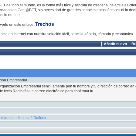
T de todo el mundo, es la forma más fácil y sencilla de ofrecer a los actuales clie
stionados en Cont@BOT, sin necesidad de grandes conocimientos técnicos ni la ded
ocio on-line.
Trechos
verlo en este enlace:
ia en Internet con nuestra solución fácil, sencilla, rápida, cómoda y económica.
Añadir nuevo
Bu
ación Empresarial
e Organización Empresarial sencillamente pon tu nombre y tu dirección de correo en
te texto.Recibirás un correo electrónico para confirmar tu...
para ampliar la información.{/xtypo_code}{slide=Ya tengo un programa de gestión,
es razones de cambiar de su programa de gestión a Cont@BOT son: ...
nt@BOT andamios pulsa . Haz click sobre las distintas ramas del gráfico para obte
tactos de Microsoft Outlook
ideos demostrativos del uso de Cont@BOT...
ctos de Microsoft Outlook Una solución demandada por varios de nuestros cliente
ctos de Cont@BOT a Microsoft Outlook.
garantías para nuestro software de gestión Cont@BOT, sin letra pequeña:Descarg
30 DIAS!Si tiene dudas o consultas ¡RESUELVALAS TOTALMENTE GRATIS D