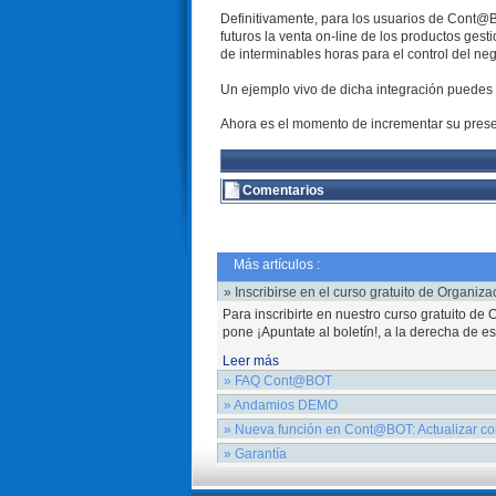
Definitivamente, para los usuarios de Cont@BO
futuros la venta on-line de los productos ge
de interminables horas para el control del neg
Un ejemplo vivo de dicha integración puedes 
Ahora es el momento de incrementar su presenc
Comentarios
Más artículos :
» Inscribirse en el curso gratuito de Organiz
Para inscribirte en nuestro curso gratuito d
pone ¡Apuntate al boletín!, a la derecha de es
Leer más
» FAQ Cont@BOT
{xtypo_code}Pulsa en las distintas opciones 
» Andamios DEMO
¿porqué cambiar a Cont@BOT?.}Las principal
Si quieres acceder a la web específica de Co
» Nueva función en Cont@BOT: Actualizar con
más información (notas amarillas) y cargar v
Leer más
Nueva función en Cont@BOT: Actualizar conta
» Garantía
hacemos por fin realidad: exportar los conta
Leer más
En SimbioWork le ofrecemos la mejor de las 
Cont@BOT y ¡PRUEBELO GRATIS DURANTE 