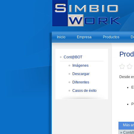
Inicio
Empresa
Productos
D
Prod
Cont@BOT
Imágenes
Descargar
Desde es
Diferentes
E
Casos de éxito
P
Más art
» Cont