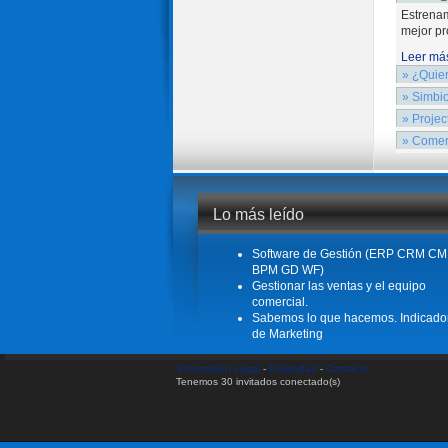
Estrenam
mejor pr
Leer má
» ¿Quier
¿Quiere 
» Simbi
{xtypo_d
» Projec
Leer má
Cámara d
Project 
» Comer
consiste 
herramie
Unido a
de recur
Leer má
electrón
no anunc
Leer má
Lo más leído
Leer má
Software de Gestión (ERP CRM CM
BPM GD WF)
Gestionar las ventas y el equipo
comercial.
Sabemos lo que hacemos. Indicado
de Marketing
Información Legal
-
Privacidad
-
Contacto
Tenemos 30 invitados conectado(s)