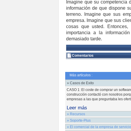
Imagine que su competencia d
información de que dispone 
terreno. Imagine que sus emp
empresa. Imagine que sus clie
cosas que usted. Entonces, 
importancia a la informació
demasiado tarde.
Comentarios
Más artículos :
» Casos de Exito
CASO 1: El coste de comprar un softwar
construcción contactó con nosotros porq
empresas a las que preguntaba les ofert
Leer más
» Recursos
PERSONAS:INFORMATICOS: Colaboran en
» Soporte-Plus
informática, muchas veces denominados
Soporte – Plus es la herramienta de so
» El comercial de la empresa de servici
informática como profesión y como devoc