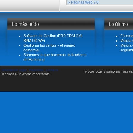
garantiza el correcto uso y funcionamien
Procesos Operativos: Ventas.Ser comerc
» Páginas Web 2.0
uso de esta herramienta, usted sabrá en
Leer más
muy complicada si no está bien organiz
{xtypo_rounded2}¡Por fin puede dispone
PYME de servicios.Resumen- La entrevista 
Leer más
{/xtypo_rounded2}Hoy en día disponer d
una imagen de empresa moderna y activa.
Leer más
Lo más leído
Lo último
Leer más
Software de Gestión (ERP CRM CMI
El come
BPM GD WF)
Mejora 
Gestionar las ventas y el equipo
Mejora 
comercial.
seguimi
Sabemos lo que hacemos. Indicadores
de Marketing
Información Legal
-
Privacidad
-
Contacto
© 2006-2026 SimbioWork - Trabaj
Tenemos 40 invitados conectado(s)