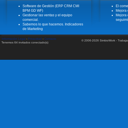
Software de Gestión (ERP CRM CMI
El come
BPM GD WF)
Mejora 
Gestionar las ventas y el equipo
Mejora 
comercial.
seguimi
Sabemos lo que hacemos. Indicadores
de Marketing
Información Legal
-
Privacidad
-
Contacto
© 2006-2026 SimbioWork - Trabaj
Tenemos 64 invitados conectado(s)