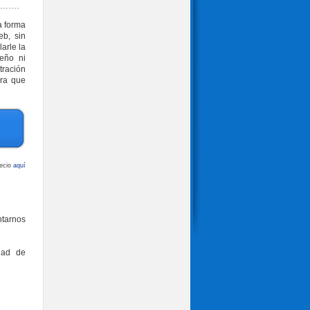
a forma
eb, sin
arle la
eño ni
tración
ara que
recio
aquí
ntarnos
dad de