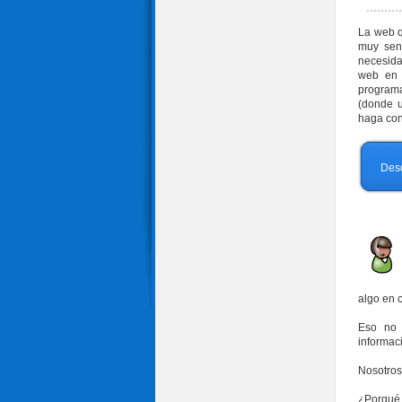
La web q
muy senc
necesida
web en 
programa
(donde u
haga con
Des
algo en 
Eso no 
informac
Nosotros
¿Porqué 