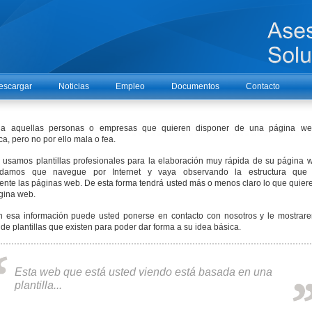
escargar
Noticias
Empleo
Documentos
Contacto
a a aquellas personas o empresas que quieren disponer de una página w
a, pero no por ello mala o fea.
 usamos plantillas profesionales para la elaboración muy rápida de su página 
damos que navegue por Internet y vaya observando la estructura que 
nte las páginas web. De esta forma tendrá usted más o menos claro lo que quier
gina web.
n esa información puede usted ponerse en contacto con nosotros y le mostrar
 de plantillas que existen para poder dar forma a su idea básica.
Esta web que está usted viendo está basada en una
plantilla...