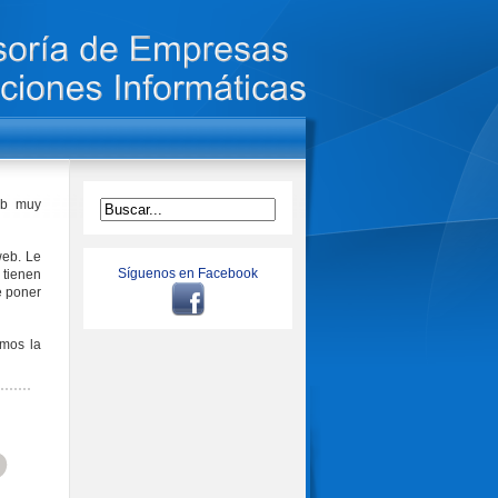
eb muy
web. Le
Síguenos en Facebook
tienen
e poner
emos la