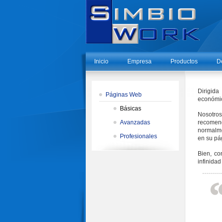
Inicio
Empresa
Productos
D
Dirigid
Páginas Web
económic
Básicas
Nosotros
Avanzadas
recomen
normalme
Profesionales
en su pá
Bien, co
infinidad