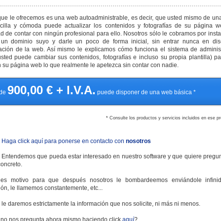
ue le ofrecemos es una web autoadministrable, es decir, que usted mismo de un
illa y cómoda puede actualizar los contenidos y fotografías de su página w
d de contar con ningún profesional para ello. Nosotros sólo le cobramos por instal
un dominio suyo y darle un poco de forma inicial, sin entrar nunca en dis
ción de la web. Así mismo le explicamos cómo funciona el sistema de adminis
sted puede cambiar sus contenidos, fotografías e incluso su propia plantilla) p
 su página web lo que realmente le apetezca sin contar con nadie.
900,00
€ + I.V.A.
de
puede disponer de una web básica *
* Consulte los productos y servicios incluidos en ese p
Haga click aquí para ponerse en contacto con
nosotros
Entendemos que pueda estar interesado en nuestro software y que quiere pregu
concreto.
es motivo para que después nosotros le bombardeemos enviándole infini
ión, le llamemos constantemente, etc...
 le daremos estrictamente la información que nos solicite, ni más ni menos.
no nos pregunta ahora mismo haciendo click
aquí
?.