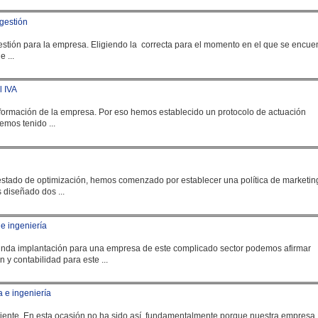
 gestión
estión para la
empresa
. Eligiendo la correcta para el momento en el que se encue
 ...
l IVA
información de la
empresa
. Por eso hemos establecido un protocolo de actuación
emos tenido ...
stado de optimización, hemos comenzado por establecer una política de marketin
 nuevos y los viejos. Hemos diseñado dos ...
e ingeniería
estra segunda implantación para una
empresa
de este complicado sector podemos afirmar
y contabilidad para este ...
 e ingeniería
... las necesidades específicas de nuestro cliente. En esta ocasión no ha sido así, fundamentalmente porque nuestra
empresa
,