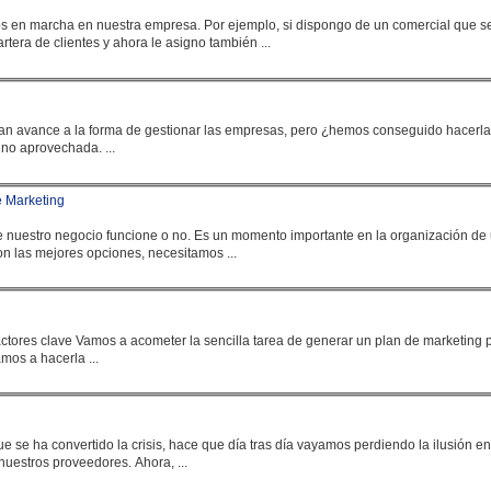
mos en marcha en nuestra
empresa
. Por ejemplo, si dispongo de un comercial que s
tera de clientes y ahora le asigno también ...
an avance a la forma de gestionar las
empresa
s, pero ¿hemos conseguido hacerl
- La tecnología no aprovechada. ...
e Marketing
ue nuestro negocio funcione o no. Es un momento importante en la organización de
 con las mejores opciones, necesitamos ...
amos a hacerla ...
ue se ha convertido la crisis, hace que día tras día vayamos perdiendo la ilusión en
, en nuestros clientes y en nuestros proveedores. Ahora, ...