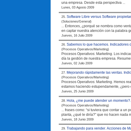
una
empresa
. Desde esta perspectiva ...
Lunes, 03 Agosto 2009
Software Libre versus Software propieta
25.
(Soluciones/General)
... Entonces, ¿porqué se nombra como ventaj
en captar nuestra atención con la palabra g
Jueves, 16 Julio 2009
Sabemos lo que hacemos. Indicadores 
26.
(Procesos Operativos/Marketing)
Procesos Operativos: Marketing. Los indicad
día la gestión de nuestra
empresa
Jueves, 02 Julio 2009
Mejorando rápidamente las ventas. Ind
27.
(Procesos Operativos/Marketing)
Procesos Operativos: Marketing. Hemos real
Jueves, 25 Junio 2009
Hola, ¿me puede atender un momento?.
28.
(Procesos Operativos/Marketing)
... frases como: “si tuviera que contar a un 
planta, ¿qué le diría?” que no hacen nada má
Jueves, 18 Junio 2009
Trabajando para vender. Acciones de M
29.