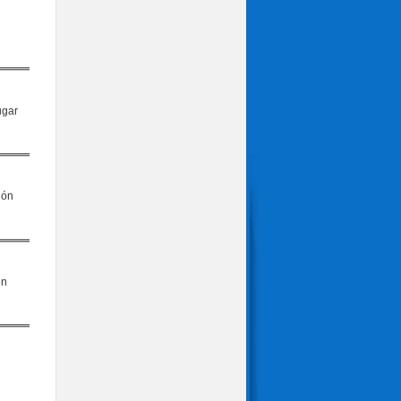
ión
en