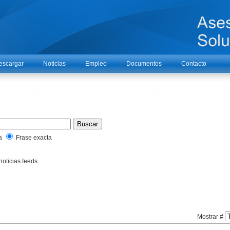
escargar
Noticias
Empleo
Documentos
Contacto
Buscar
a
Frase exacta
noticias feeds
Mostrar #