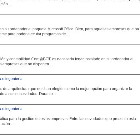
ión ...
en su ordenador el paquete Microsoft Office. Bien, para aquellas
empresa
s que no
ntime para poder ejecutar programas de ...
as
empresa
s que no disponen ...
 e ingeniería
s dos estudios de arquitectura que nos han elegido como la mejor opción para organizar la
con un software totalmente adaptado a sus necesidades. Durante ...
 e ingeniería
ática para la gestión de estas
empresa
s. Entre las novedades que presenta esta
ación ...