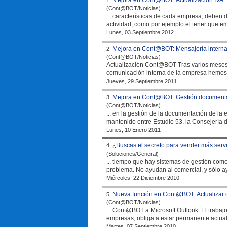
Mejora en Cont@BOT: Actualización IVA
1.
(Cont@BOT/Noticias)
... características de cada
empresa
, deben d
actividad, como por ejemplo el tener que emit
Lunes, 03 Septiembre 2012
Mejora en Cont@BOT: Mensajería interna 
2.
(Cont@BOT/Noticias)
Actualización Cont@BOT Tras varios meses realizando pruebas con usuarios para optimizar el tiempo empleado en la
comunicación interna de la
empresa
hemos 
Jueves, 29 Septiembre 2011
Mejora en Cont@BOT: Gestión document
3.
(Cont@BOT/Noticias)
... en la gestión de la documentación de la
mantenido entre Estudio 53, la Consejería 
Lunes, 10 Enero 2011
¿Buscas el secreto para vender más serv
4.
(Soluciones/General)
... tiempo que hay sistemas de gestión co
problema. No ayudan al comercial, y sólo 
Miércoles, 22 Diciembre 2010
Nueva función en Cont@BOT: Actualizar c
5.
(Cont@BOT/Noticias)
... Cont@BOT
empresa
s, obliga a estar permanente actual
Martes, 07 Septiembre 2010