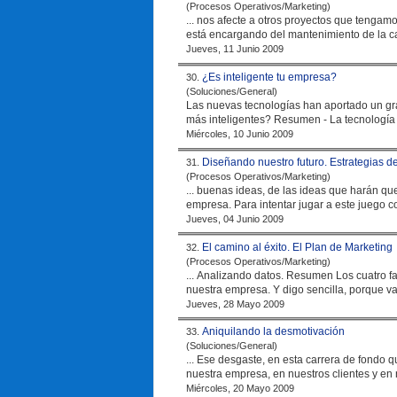
(Procesos Operativos/Marketing)
... nos afecte a otros proyectos que tenga
está encargando del mantenimiento de la car
Jueves, 11 Junio 2009
¿Es inteligente tu empresa?
30.
(Soluciones/General)
Las nuevas tecnologías han aportado un gr
más inteligentes? Resumen 
Miércoles, 10 Junio 2009
Diseñando nuestro futuro. Estrategias d
31.
(Procesos Operativos/Marketing)
... buenas ideas, de las ideas que harán q
empresa
. Para intentar jugar a este juego
Jueves, 04 Junio 2009
El camino al éxito. El Plan de Marketing
32.
(Procesos Operativos/Marketing)
... Analizando datos. Resumen Los cuatro factores clave Vamos a acometer la sencilla tarea de generar un plan de marketing para
nuestra
empresa
. Y digo sencilla, porque v
Jueves, 28 Mayo 2009
Aniquilando la desmotivación
33.
(Soluciones/General)
... Ese desgaste, en esta carrera de fondo q
nuestra
empresa
Miércoles, 20 Mayo 2009