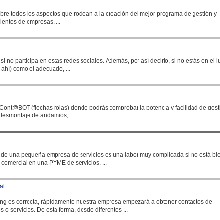
re todos los aspectos que rodean a la creación del mejor programa de gestión y
cientos de
empresa
s. ...
si no participa en estas redes sociales. Además, por así decirlo, si no estás en el lugar
ahí) como el adecuado, ...
e Cont@BOT (flechas rojas) donde podrás comprobar la potencia y facilidad de gest
 desmontaje de andamios, ...
al de una pequeña
empresa
de servicios es una labor muy complicada si no está bi
 comercial en una PYME de servicios. ...
al.
 de marketing es correcta, rápidamente nuestra
empresa
empezará a obtener contactos de
 o servicios. De esta forma, desde diferentes ...