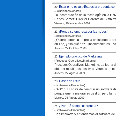
Estar o no estar. ¿Esa es la pregunta co
20.
(Soluciones/General)
La incorporación de la tecnología en la PY
Viernes, 20 Noviembre 2009
¡Ponga su empresa por las nubes!
21.
(Soluciones/General)
¿Quiere poner su
empresa
en las nubes o mejor
on-line, ¿eso 
Jueves, 22 Octubre 2009
Ejemplo práctico de Marketing.
22.
(Procesos Operativos/Marketing)
Procesos Operativos: Marketing. La teoría del
Jueves, 27 Agosto 2009
Casos de Exito
23.
(SimbioWork/Productos)
CASO 1: El coste de comprar un software de gestión. PROBLEMA: Un cliente del sector de la construcció
porque quería mejorar su gestión pero la m
Martes, 04 Agosto 2009
¿Porqué somos diferentes?
24.
(SimbioWork/Productos)
En SimbioWork entendemos el software de g