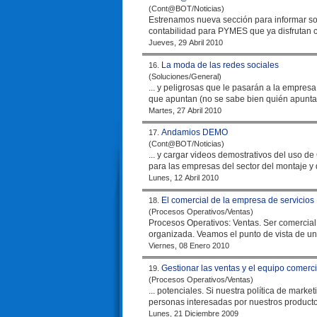
(Cont@BOT/Noticias)
Estrenamos nueva sección para informar sob
contabilidad para PYMES que ya disfrutan 
Jueves, 29 Abril 2010
La moda de las redes sociales
16.
(Soluciones/General)
... y peligrosas que le pasarán a la
empresa
que apuntan (no se sabe bien quién apunta 
Martes, 27 Abril 2010
Andamios DEMO
17.
(Cont@BOT/Noticias)
... y cargar videos demostrativos del uso d
para las
empresa
s del sector del montaje y
Lunes, 12 Abril 2010
El comercial de la empresa de servicios
18.
(Procesos Operativos/Ventas)
Procesos Operativos: Ventas. Ser comerci
organizada. Veamos el punto de vista de un
Viernes, 08 Enero 2010
Gestionar las ventas y el equipo comerci
19.
(Procesos Operativos/Ventas)
... potenciales. Si nuestra política
personas interesadas por nuestros productos
Lunes, 21 Diciembre 2009