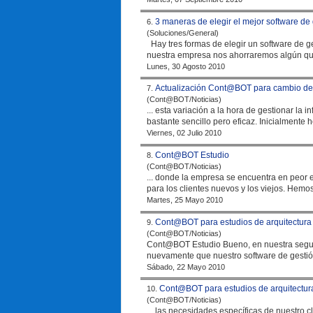
3 maneras de elegir el mejor software de
6.
(Soluciones/General)
Hay tres formas de elegir un software de g
nuestra
empresa
nos ahorraremos algún que
Lunes, 30 Agosto 2010
Actualización Cont@BOT para cambio de
7.
(Cont@BOT/Noticias)
... esta variación a la hora de gestionar la 
bastante sencillo pero eficaz. Inicialmente h
Viernes, 02 Julio 2010
Cont@BOT Estudio
8.
(Cont@BOT/Noticias)
... donde la
empresa
se encuentra en peor e
para los clientes
Martes, 25 Mayo 2010
Cont@BOT para estudios de arquitectura 
9.
(Cont@BOT/Noticias)
Cont@BOT Estudio Bueno, en nu
nuevamente que nuestro software de gestión 
Sábado, 22 Mayo 2010
Cont@BOT para estudios de arquitectura
10.
(Cont@BOT/Noticias)