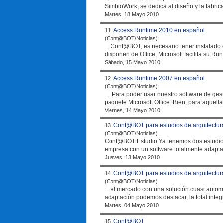
SimbioWork, se dedica al diseño y la fabricac
Martes, 18 Mayo 2010
Access Runtime 2010 en español
11.
(Cont@BOT/Noticias)
... Cont@BOT, es necesario tener instalado 
disponen de Office, Microsoft facilita su Ru
Sábado, 15 Mayo 2010
Access Runtime 2007 en español
12.
(Cont@BOT/Noticias)
... Para poder usar nuestro software de gestión y contabilidad Cont@BOT, es necesario tener instalado en su ordenador el
paquete Microsoft Office. Bien, para aquell
Viernes, 14 Mayo 2010
Cont@BOT para estudios de arquitectura
13.
(Cont@BOT/Noticias)
Cont@BOT Estudio Ya tenemo
empresa
Jueves, 13 Mayo 2010
Cont@BOT para estudios de arquitectura
14.
(Cont@BOT/Noticias)
... el mercado con una solución cuasi autom
adaptación podemos destacar, la total integr
Martes, 04 Mayo 2010
Cont@BOT
15.