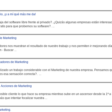
rio, ¡y a mí qué más me da!
a del software libre frente al privado?. ¿Quizás algunas
empresa
s están interesa
ratis para que probemos su software?. ...
de Marketing
ores nos muestran el resultado de nuestro trabajo y nos permiten ir mejorando día
. Resumen - Buscar ...
icadores de Marketing
izado un trabajo considerable con el Marketing de nuestra
empresa
. Pensamos q
estamos haciendo estupendamente, ¿pero es esa sensación correcta?. ...
 Acciones de Marketing
posible cliente lo que hace su
empresa
mientras sube en un ascensor desde la 1ª a 
s que intentar focalizar nuestra ...
arketing.