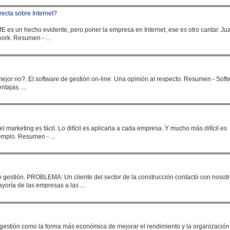
rrecta sobre Internet?
ME es un hecho evidente, pero poner la
empresa
en Internet, ese es otro cantar. Juan
Carlos Gómez, Director Gerente de Simbiowork. Resumen - ...
 no?. El software de gestión on-line. Una opinión al respecto. Resumen - Software
qué es?. - Inconvenientes. - Ventajas. ...
 marketing es fácil. Lo difícil es aplicarla a cada
empresa
. Y mucho más difícil es
obtener resultados positivos. Veamos un ejemplo. Resumen - ...
n contactó con nosotros
ayoría de las
empresa
s a las ...
estión como la forma más económica de mejorar el rendimiento y la organización