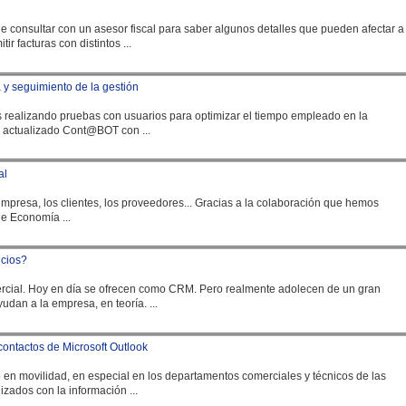
e consultar con un asesor fiscal para saber algunos detalles que pueden afectar a
ir facturas con distintos ...
y seguimiento de la gestión
actualizado Cont@BOT con ...
al
empresa
, los clientes, los proveedores... Gracias a la colaboración que hemos
de Economía ...
icios?
mercial. Hoy en día se ofrecen como CRM. Pero realmente adolecen de un gran
ayudan a la
empresa
, en teoría. ...
ontactos de Microsoft Outlook
 a Microsoft Outlook. El trabajo en movilidad, en especial en los departamentos comerciales y técnicos de las
izados con la información ...