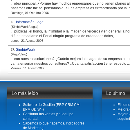
... idea principal. ¿Porqué hay muchos empresarios que no tienen planes alter
hacemos otro inciso: pensamos que una empresa es extraordinaria por la
i
Domingo, 01 Octubre 2006
Información Legal
16.
(SimbioWork/Legal)
... públicas, el honor, la intimidad o la
imagen
de terceros y en general la nor
difundir mediante el Portal ningún programa de ordenador, datos, ...
Lunes, 21 Agosto 2006
SimbioWork
17.
(Viejo/Viejo)
... con nuestras soluciones? ¿Cuánto mejora la
imagen
de su empresa con nuestras solucion
van a enseñar nuestros consultores? ¿Cuánta satisfacción tiene respecto ...
Viernes, 11 Agosto 2006
Lo más leído
Lo último
Software de Gestión (ERP CRM CMI
El come
BPM GD WF)
Mejora 
Gestionar las ventas y el equipo
Mejora 
comercial.
seguimi
Sabemos lo que hacemos. Indicadores
de Marketing