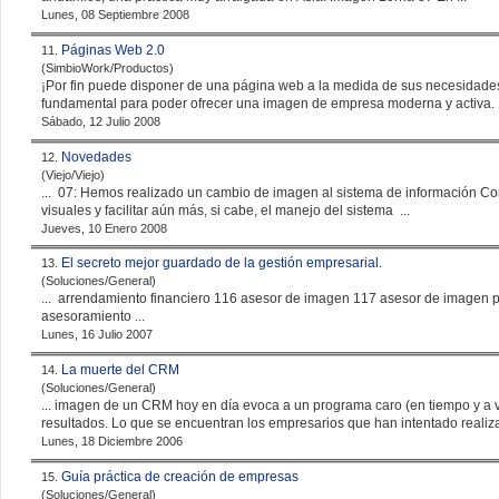
Lunes, 08 Septiembre 2008
Páginas Web 2.0
11.
(SimbioWork/Productos)
¡Por fin puede disponer de una página web a la medida de sus necesidades! Hoy en día disponer de una página web
fundamental para poder ofrecer una
imagen
Sábado, 12 Julio 2008
Novedades
12.
(Viejo/Viejo)
... 07: Hemos realizado un cambio de
imagen
al sistema de información Co
visuales y facilitar aún más, si cabe, el manejo del sistema ...
Jueves, 10 Enero 2008
El secreto mejor guardado de la gestión empresarial.
13.
(Soluciones/General)
... arrendamiento financiero 116 asesor de
imagen
117 asesor de
imagen
asesoramiento ...
Lunes, 16 Julio 2007
La muerte del CRM
14.
(Soluciones/General)
...
imagen
de un CRM hoy en día evoca a un programa caro (en tiempo y a v
resultados. Lo que se encuentran los empresarios que han intentado realiz
Lunes, 18 Diciembre 2006
Guía práctica de creación de empresas
15.
(Soluciones/General)