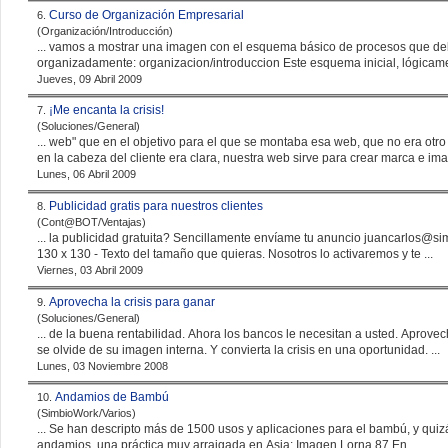
Curso de Organización Empresarial
6.
(Organización/Introducción)
... vamos a mostrar una
imagen
con el esquema básico de procesos que deb
organizadamente: organizacion/introduccion Este esquema inicial, l
Jueves, 09 Abril 2009
¡Me encanta la crisis!
7.
(Soluciones/General)
... web" que en el objetivo para el que se montaba esa web, que no era otro que conseguir clientes. La justificación que rondaba
en la cabeza del cliente era clara, nuestra web sirve para crear marca e
im
Lunes, 06 Abril 2009
Publicidad gratis para nuestros clientes
8.
(Cont@BOT/Ventajas)
130 x 130 - Texto del tamaño que quieras. Nosotros lo activaremos y te ...
Viernes, 03 Abril 2009
Aprovecha la crisis para ganar
9.
(Soluciones/General)
... de la buena rentabilidad. Ahora los bancos le necesitan a usted. Aprovechese. Reoriente su mercado y su actividad diaria. No
se olvide de su
imagen
interna. Y convierta la crisis en una oportunidad. ...
Lunes, 03 Noviembre 2008
Andamios de Bambú
10.
(SimbioWork/Varios)
... Se han descripto más de 1500 usos y aplicaciones para el bambú, y quiz
andamios, una práctica muy arraigada en Asia:
Imagen
Lorna 87 En ...