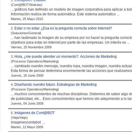
Cont@BOT Estudio
1.
(Cont@BOT/Noticias)
... gráficos han definido un modelo de
imagen
corporativa para aplicar a t
Información realiza de forma automática. Este sistema automático ...
Martes, 25 Mayo 2010
Estar o no estar. ¿Esa es la pregunta correcta sobre Internet?
2.
(Soluciones/General)
... han lastimado la
imagen
de su empresa por no hacer la pregunta correcta. ¿Para qué quiero estar en Internet? Existen va
objetivos para estar en Internet por parte de las empresas. Un interés es ...
Viernes, 20 Noviembre 2009
Hola, ¿me puede atender un momento?. Acciones de Marketing
3.
(Procesos Operativos/Marketing)
... cambiado nuestro mensaje, nuestra ropa, nuestra
imagen
, nuestra actu
Esta forma de pensar determina enormemente las acciones que realizamos 
Jueves, 18 Junio 2009
Diseñando nuestro futuro. Estrategias de Marketing
4.
(Procesos Operativos/Marketing)
... muchos conocimientos de muchas disciplinas. Debemos de saber algo d
de publicidad, etc... Esos conocimientos que hemos ido adquiriendo a lo larg
Jueves, 04 Junio 2009
Imágenes de Cont@BOT
5.
(Viejo/Viejo)
imagen
escontabot ...
Martes, 12 Mayo 2009