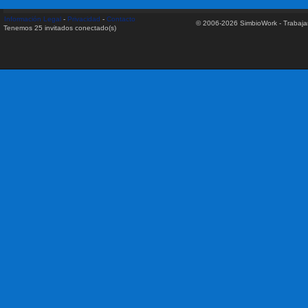
Información Legal
-
Privacidad
-
Contacto
© 2006-2026 SimbioWork - Trabaj
Tenemos 25 invitados conectado(s)