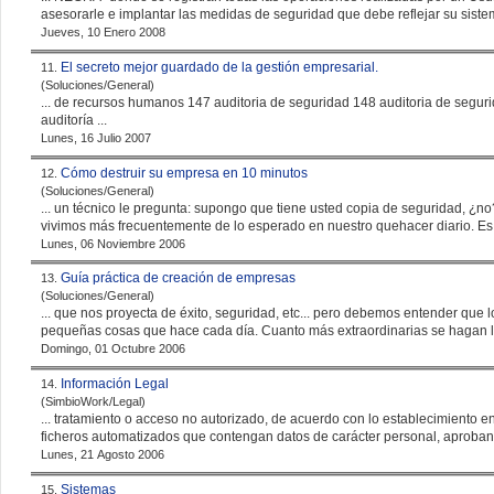
asesorarle e implantar las medidas de
seguridad
que debe reflejar su sistem
Jueves, 10 Enero 2008
El secreto mejor guardado de la gestión empresarial.
11.
(Soluciones/General)
... de recursos humanos 147 auditoria de
seguridad
148 auditoria de
segur
auditoría ...
Lunes, 16 Julio 2007
Cómo destruir su empresa en 10 minutos
12.
(Soluciones/General)
... un técnico le pregunta: supongo que tiene usted copia de
seguridad
, ¿no?... Hasta aquí dejamos esta 
vivimos más frecuentemente de lo esperado en nuestro quehacer diario. Es c
Lunes, 06 Noviembre 2006
Guía práctica de creación de empresas
13.
(Soluciones/General)
... que nos proyecta de éxito,
seguridad
, etc... pero debemos entender que 
pequeñas cosas que hace cada día. Cuanto más extraordinarias se hagan la
Domingo, 01 Octubre 2006
Información Legal
14.
(SimbioWork/Legal)
... tratamiento o acceso no autorizado, de acuerdo con lo establecimiento
ficheros automatizados que contengan datos de carácter personal, aproband
Lunes, 21 Agosto 2006
Sistemas
15.