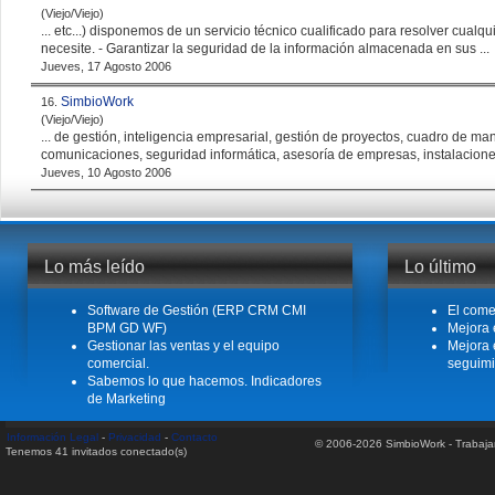
(Viejo/Viejo)
... etc...) disponemos de un servicio técnico cualificado para resolver cualq
necesite. - Garantizar la
seguridad
de la información almacenada en sus ...
Jueves, 17 Agosto 2006
SimbioWork
16.
(Viejo/Viejo)
... de gestión, inteligencia empresarial, gestión de proyectos, cuadro de m
comunicaciones,
seguridad
informática, asesoría de empresas, instalaciones 
Jueves, 10 Agosto 2006
Lo más leído
Lo último
Software de Gestión (ERP CRM CMI
El come
BPM GD WF)
Mejora 
Gestionar las ventas y el equipo
Mejora 
comercial.
seguimi
Sabemos lo que hacemos. Indicadores
de Marketing
Información Legal
-
Privacidad
-
Contacto
© 2006-2026 SimbioWork - Trabaj
Tenemos 41 invitados conectado(s)