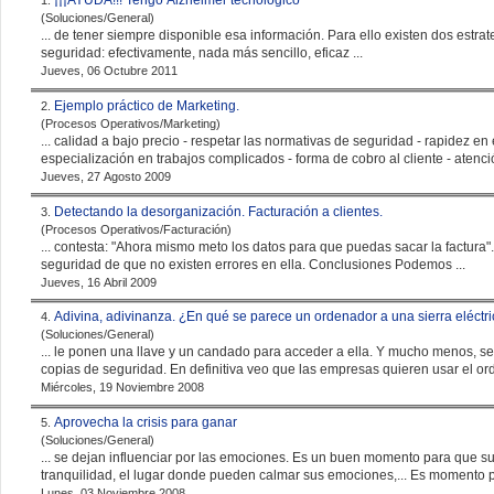
¡¡¡AYUDA!!! Tengo Alzheimer tecnológico
1.
(Soluciones/General)
seguridad
: efectivamente, nada más sencillo, eficaz ...
Jueves, 06 Octubre 2011
Ejemplo práctico de Marketing.
2.
(Procesos Operativos/Marketing)
... calidad a bajo precio - respetar las normativas de
seguridad
- rapidez en 
especialización en trabajos complicados - forma de cobro al cliente - atenció
Jueves, 27 Agosto 2009
Detectando la desorganización. Facturación a clientes.
3.
(Procesos Operativos/Facturación)
seguridad
de que no existen errores en ella. Conclusiones Podemos ...
Jueves, 16 Abril 2009
Adivina, adivinanza. ¿En qué se parece un ordenador a una sierra eléctr
4.
(Soluciones/General)
... le ponen una llave y un candado para acceder a ella. Y mucho menos, s
copias de
seguridad
. En definitiva veo que las empresas quieren usar el or
Miércoles, 19 Noviembre 2008
Aprovecha la crisis para ganar
5.
(Soluciones/General)
... se dejan influenciar por las emociones. Es un buen momento para que s
tranquilidad, el lugar donde pueden calmar sus emoci
Lunes, 03 Noviembre 2008