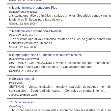
Mantenimiento ordenadores Plus
6.
(SimbioWork/Productos)
... sistema operativo y ofimático instalado en ellos.
Seguridad
contra virus, redes, acceso a Internet y correo electrónico. Consultas
telefónicas ilimitadas para la solución ...
Sábado, 12 Julio 2008
Mantenimiento ordenadores Normal
7.
(SimbioWork/Productos)
... de sistema operativo y ofimático instalado en ellos.
Seguridad
contra virus, redes, acceso a Internet y correo electrónico.
Consultas telefónicas ilimitadas ...
Sábado, 12 Julio 2008
Integradores. Nada queda fuera de nuestro alcance.
8.
(SimbioWork/SimbioWork)
Asistencia remota On-Line Sistemas de Copias de
Seguridad
...
Domingo, 22 Junio 2008
Servicio Integral
9.
(Viejo/Viejo)
SISTEMAS — Venta, instalación, montaje y reparación de equipos informáticos y redes de comunicaciones — Venta de
consumibles —
Seguridad
Informática — Contratos de mantenimiento ...
Jueves, 10 Enero 2008
Características
10.
(Viejo/Viejo)
... NEGRA" donde se registran todas las operaciones realizadas por un Usu